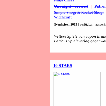
Ninja Chess
One night werewolf
|
Patron
Simple Shogi & Rocket Shogi
Witchcraft
(
Neuheiten 2013
| verfügbar |
ausverk
Weitere Spiele von Japon Bran
Bambus Spieleverlag gegenwärt
10 STARS