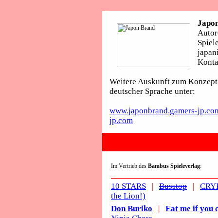
Japo
Autor
Spiele
japan
Konta
Weitere Auskunft zum Konzept 
deutscher Sprache unter:
www.japonbrand.gamers-jp.com
jp.com
Im Vertrieb des
Bambus Spieleverlag
:
10 STARS
|
Busstop
|
CRY
the Lion!)
Don Buriko
|
Eat me if you 