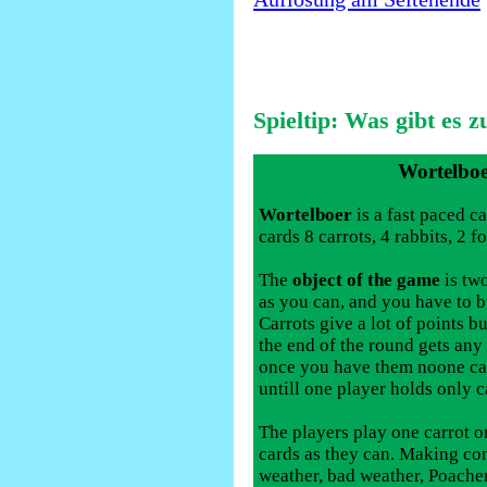
Spieltip: Was gibt es z
Wortelbo
Wortelboer
is a fast paced c
cards 8 carrots, 4 rabbits, 2 f
The
object of the game
is two
as you can, and you have to 
Carrots give a lot of points b
the end of the round gets any
once you have them noone ca
untill one player holds only c
The players play one carrot or
cards as they can. Making co
weather, bad weather, Poacher