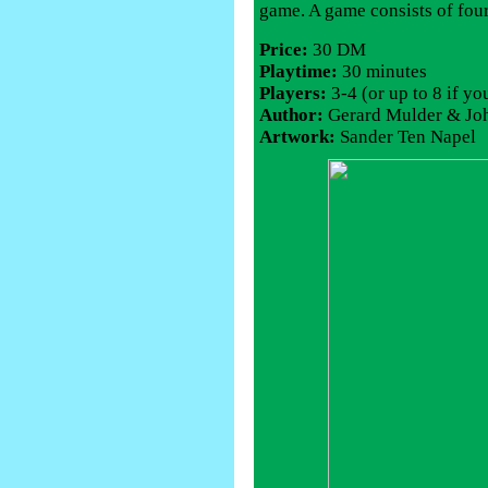
game. A game consists of fou
Price:
30 DM
Playtime:
30 minutes
Players:
3-4 (or up to 8 if y
Author:
Gerard Mulder & Jo
Artwork:
Sander Ten Napel