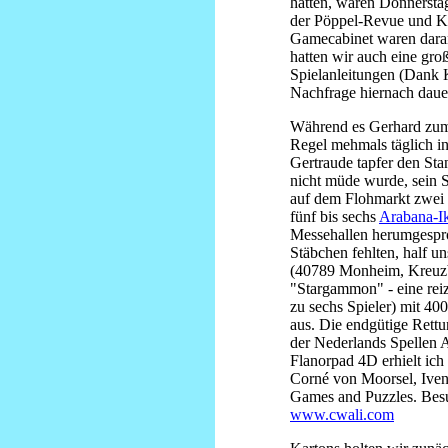
hatten, waren Donnerstag
der Pöppel-Revue und K
Gamecabinet waren daran
hatten wir auch eine gro
Spielanleitungen (Dank 
Nachfrage hiernach daue
Während es Gerhard zum
Regel mehmals täglich i
Gertraude tapfer den Sta
nicht müde wurde, sein 
auf dem Flohmarkt zwei E
fünf bis sechs
Arabana-Ik
Messehallen herumgespro
Stäbchen fehlten, half u
(40789 Monheim, Kreuzber
"Stargammon" - eine rei
zu sechs Spieler) mit 400
aus. Die endgütige Rett
der Nederlands Spellen 
Flanorpad 4D erhielt ic
Corné von Moorsel, Ivent
Games and Puzzles. Bes
www.cwali.com