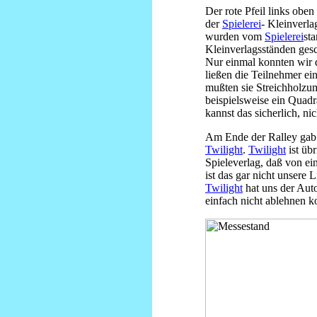
Der rote Pfeil links obe
der
Spielerei
- Kleinverla
wurden vom
Spielerei
st
Kleinverlagsständen gesc
Nur einmal konnten wir 
ließen die Teilnehmer ei
mußten sie Streichholzu
beispielsweise ein Quadr
kannst das sicherlich, ni
Am Ende der Ralley gab 
Twilight
.
Twilight
ist üb
Spieleverlag, daß von ei
ist das gar nicht unsere 
Twilight
hat uns der Aut
einfach nicht ablehnen k